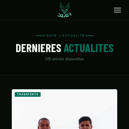
🔍
TOUTE L'ACTUALITÉ
DERNIERES
ACTUALITES
ACCUEIL
ACTUALITÉS
100
article
s
disponible
s
SÉLECTION
TRANSFERTS
CLUBS
TRANSFERTS
CHAMPIONNAT
JEUNES