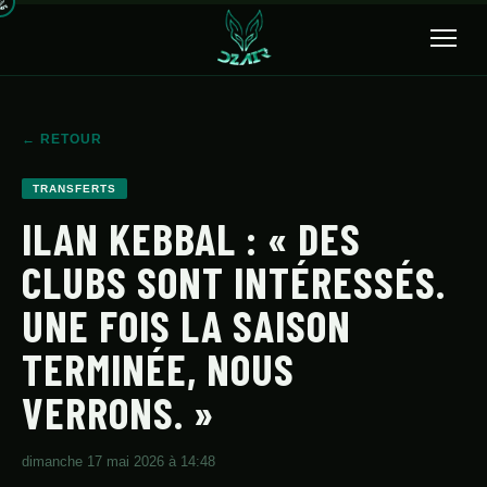
🔍
← RETOUR
ACCUEIL
TRANSFERTS
ACTUALITÉS
ILAN KEBBAL : « DES
CLUBS SONT INTÉRESSÉS.
SÉLECTION
UNE FOIS LA SAISON
TRANSFERTS
TERMINÉE, NOUS
CLUBS
VERRONS. »
CHAMPIONNAT
JEUNES
dimanche 17 mai 2026 à 14:48