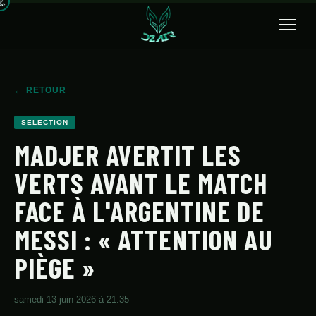
🔍
← RETOUR
ACCUEIL
SELECTION
ACTUALITÉS
MADJER AVERTIT LES
VERTS AVANT LE MATCH
SÉLECTION
FACE À L'ARGENTINE DE
TRANSFERTS
MESSI : « ATTENTION AU
CLUBS
PIÈGE »
CHAMPIONNAT
JEUNES
samedi 13 juin 2026 à 21:35