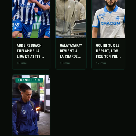
ABDE REBBACH
GALATASARAY
GOUIRI SUR LE
ENFLAMME LA
REVIENT À
DÉPART, L'OM
LIGA ET ATTISE
LA CHARGE
FIXE SON PRIX
LES CONVOITISES
POUR GOUIRI
À 20 MILLIONS
18 mai
18 mai
17 mai
: SEPT CLUBS
AVEC UNE
SUR LES RANGS
OFFRE DE 15
MILLIONS
TRANSFERTS