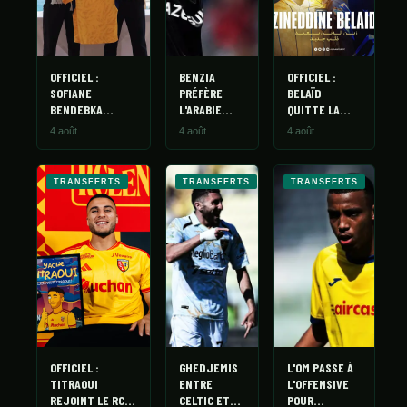
STATISTIQUES
GALERIE
À PROPOS
OFFICIEL :
BENZIA
OFFICIEL :
SOFIANE
PRÉFÈRE
BELAÏD
BENDEBKA
L'ARABIE
QUITTE LA
CONTACT
REJOINT AL
SAOUDITE :
JSK ET FILE
4 août
4 août
4 août
HAZEM
LA JSK PEUT
EN ARABIE
FAIRE UNE
SAOUDITE
CROIX
TRANSFERTS
TRANSFERTS
TRANSFERTS
DESSUS
OFFICIEL :
GHEDJEMIS
L'OM PASSE À
TITRAOUI
ENTRE
L'OFFENSIVE
REJOINT LE RC
CELTIC ET
POUR