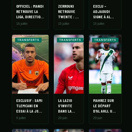
OFFICIEL : MANDI
ZERROUKI
EXCLU –
RETROUVE LA
RETROUVE
ADJAOUDI
LIGA, DIRECTION
TWENTE : LE
SIGNE À AL
LEVANTE
MARIAGE DE
WAKRAH POUR
16 juillet
15 juillet
15 juillet
RAISON QUI
5 ANS, LA JSK
TOURNE À
PASSE À CÔTÉ
L'HISTOIRE
TRANSFERTS
TRANSFERTS
TRANSFERTS
D'AMOUR
EXCLUSIF : SAMI
LA LAZIO
MAHREZ SUR
TLEMCANI EN
S'INVITE
LE DÉPART
ESSAI À LA JS
DANS LA
D'AL AHLI, UNE
KABYLIE
COURSE
PAGE QUI SE
9 juillet
29 juin
29 juin
POUR
TOURNE
ZERROUKI