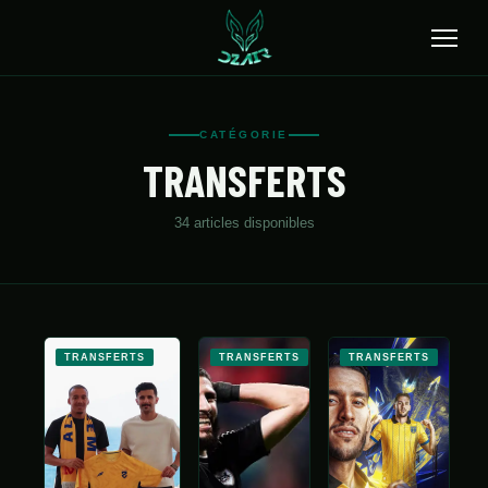
🔍
CATÉGORIE
TRANSFERTS
ACCUEIL
ACTUALITÉS
34
article
s
disponible
s
SÉLECTION
TRANSFERTS
CLUBS
TRANSFERTS
TRANSFERTS
TRANSFERTS
CHAMPIONNAT
JEUNES