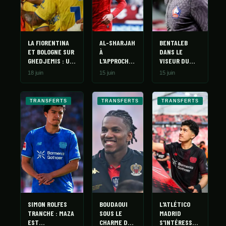
LA FIORENTINA
AL-SHARJAH
BENTALEB
ET BOLOGNE SUR
À
DANS LE
GHEDJEMIS : UN
L'APPROCHE
VISEUR DU
DÉPART À 15M€
DE ZERROUKI
SÉVILLE FC
18 juin
15 juin
15 juin
SE DESSINE
: VERS UN
DÉPART AU
GOLFE CET
TRANSFERTS
TRANSFERTS
TRANSFERTS
ÉTÉ ?
SIMON ROLFES
BOUDAOUI
L'ATLÉTICO
TRANCHE : MAZA
SOUS LE
MADRID
EST
CHARME DE
S'INTÉRESSE À