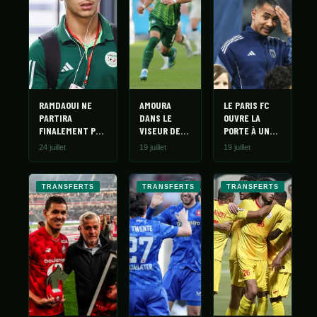
RAMDAOUI NE
AMOURA
LE PARIS FC
PARTIRA
DANS LE
OUVRE LA
FINALEMENT PAS
VISEUR DE
PORTE À UN
EN RUSSIE
BENFICA ET
DÉPART DE
24 juillet
19 juillet
19 juillet
EVERTON,
CHERGUI
WOLFSBURG
ATTEND LES
TRANSFERTS
TRANSFERTS
TRANSFERTS
OFFRES