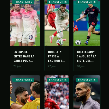
TRANSFERTS
TRANSFERTS
TRANSFERTS
LIVERPOOL
HULL CITY
GALATASARAY
ENTRE DANS LA
PASSE À
S'AJOUTE À LA
DANSE POUR
L'ACTION ET
LISTE DES
MAZA
FORMULE
PRÉTENDANTS
29 juin
27 juin
18 juin
UNE OFFRE
POUR MAZA
CONCRÈTE
POUR
TRANSFERTS
TRANSFERTS
TRANSFERTS
JAOUEN
HADJAM