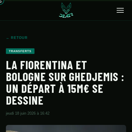
🔍
← RETOUR
ACCUEIL
TRANSFERTS
ACTUALITÉS
LA FIORENTINA ET
BOLOGNE SUR GHEDJEMIS :
SÉLECTION
UN DÉPART À 15M€ SE
TRANSFERTS
DESSINE
CLUBS
CHAMPIONNAT
jeudi 18 juin 2026 à 16:42
JEUNES