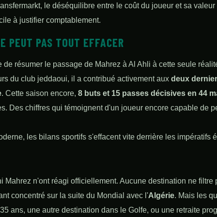
ansfermarkt, le déséquilibre entre le coût du joueur et sa valeur
cile à justifier comptablement.
NE PEUT PAS TOUT EFFACER
ste de résumer le passage de Mahrez à Al Ahli à cette seule réalité
rs du club jeddaoui, il a contribué activement aux
deux dernie
e
. Cette saison encore,
8 buts et 15 passes décisives en 44 
s. Des chiffres qui témoignent d'un joueur encore capable de p
derne, les bilans sportifs s'effacent vite derrière les impératif
 ni Mahrez n'ont réagi officiellement. Aucune destination ne filtre
stant concentré sur la suite du Mondial avec l'
Algérie
. Mais les q
 35 ans, une autre destination dans le Golfe, ou une retraite pr