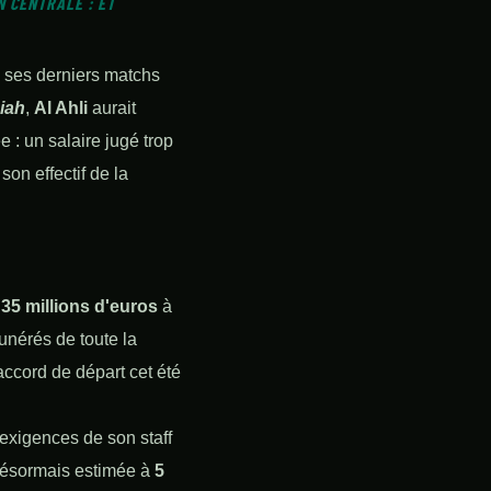
 CENTRALE : ET
e ses derniers matchs
iah
,
Al Ahli
aurait
 : un salaire jugé trop
son effectif de la
à
35 millions d'euros
à
unérés de toute la
 accord de départ cet été
exigences de son staff
 désormais estimée à
5