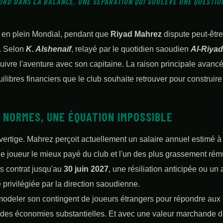
URD DANS LA BALANCE. UNE SÉPARATION QUI SOULÈVE UNE QUESTION
 en plein Mondial, pendant que
Riyad Mahrez
dispute peut-êtr
n. Selon
K. Alshenaif
, relayé par le quotidien saoudien
Al-Riyad
ivre l'aventure avec son capitaine. La raison principale avancée
libres financiers que le club souhaite retrouver pour construire 
 NORMES, UNE ÉQUATION IMPOSSIBLE
 vertige. Mahrez perçoit actuellement un salaire annuel estimé 
 le joueur le mieux payé du club et l'un des plus grassement rém
 contrat jusqu'au
30 juin 2027
, une résiliation anticipée ou un
 privilégiée par la direction saoudienne.
emodeler son contingent de joueurs étrangers pour répondre aux 
e des économies substantielles. Et avec une valeur marchande