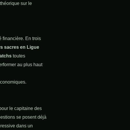
 théorique sur le
 financière. En trois
rs sacres en Ligue
matchs
toutes
erformer au plus haut
s économiques.
 pour le capitaine des
uestions se posent déjà
ogressive dans un