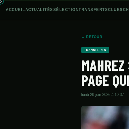
ACCUEIL
ACTUALITÉS
SÉLECTION
TRANSFERTS
CLUBS
CH
← RETOUR
ACCUEIL
TRANSFERTS
MAHREZ 
ACTUALITÉS
SÉLECTION
PAGE QU
TRANSFERTS
CLUBS
lundi 29 juin 2026 à 10:37
CHAMPIONNAT
JEUNES