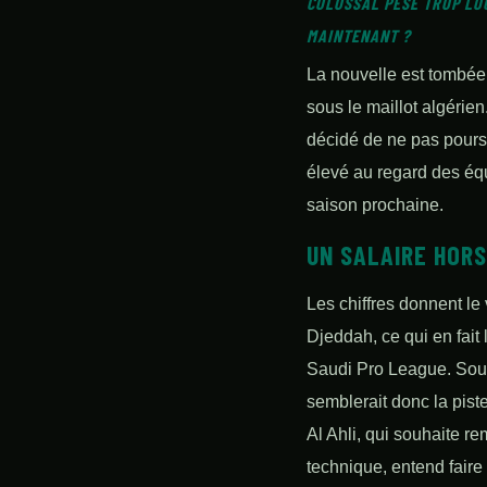
COLOSSAL PÈSE TROP LO
MAINTENANT ?
La nouvelle est tombée
sous le maillot algérie
décidé de ne pas poursu
élevé au regard des équi
saison prochaine.
UN SALAIRE HORS
Les chiffres donnent le
Djeddah, ce qui en fait
Saudi Pro League. Sous
semblerait donc la piste
Al Ahli, qui souhaite r
technique, entend fair