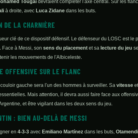
ohamed Tougaï
devraient compléter l'axe central. Sur les flan
li
à droite, avec
Luca Zidane
dans les buts.
N DE LA CHARNIÈRE
ueur clé de ce dispositif défensif. Le défenseur du LOSC est le 
e. Face à Messi, son
sens du placement
et sa
lecture du jeu
se
ntenir les mouvements de l'Albiceleste.
ME OFFENSIVE SUR LE FLANC
 couloir gauche sera l'un des hommes à surveiller. Sa
vitesse
et
ssentielles. Mais attention, il devra aussi faire face aux offens
l'Argentine, et être vigilant dans les deux sens du jeu.
TIN : BIEN AU-DELÀ DE MESSI
ligner en
4-3-3
avec
Emiliano Martínez
dans les buts,
Otamendi