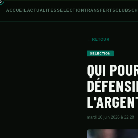
ACCUEIL
ACTUALITÉS
SÉLECTION
TRANSFERTS
CLUBS
CH
← RETOUR
ACCUEIL
SELECTION
QUI POU
ACTUALITÉS
SÉLECTION
DÉFENSI
TRANSFERTS
L'ARGEN
CLUBS
CHAMPIONNAT
mardi 16 juin 2026 à 22:28
JEUNES