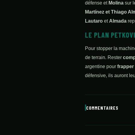
défense et
Molina
sur l
Martínez et Thiago A
Lautaro
et
Almada
rep
LE PLAN PETKOV
Pour stopper la machine
de terrain. Rester
comp
argentine pour
frapper
défensive, ils auront le
COMMENTAIRES