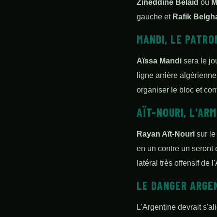
Zineddine Belaïd
ou
M
gauche et
Rafik Belgha
MANDI, LE PATRO
Aïssa Mandi
sera le jo
ligne arrière algérienn
organiser le bloc et co
AÏT-NOURI, L'AR
Rayan Aït-Nouri
sur le
en un contre un seront e
latéral très offensif de 
LE DANGER ARGEN
L'Argentine devrait s'a