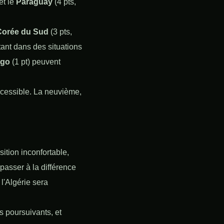
 et le
Paraguay
(4 pts,
Corée du Sud
(3 pts,
tant dans des situations
go
(1 pt) peuvent
accessible. La neuvième,
sition inconfortable,
passer à la différence
l'Algérie sera
es poursuivants, et