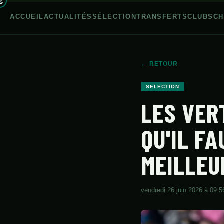
ACCUEIL
ACTUALITÉS
SÉLECTION
TRANSFERTS
CLUBS
CH
← RETOUR
ACCUEIL
SELECTION
LES VER
ACTUALITÉS
SÉLECTION
QU'IL F
TRANSFERTS
MEILLEU
CLUBS
CHAMPIONNAT
vendredi 26 juin 2026 à 09:5
JEUNES