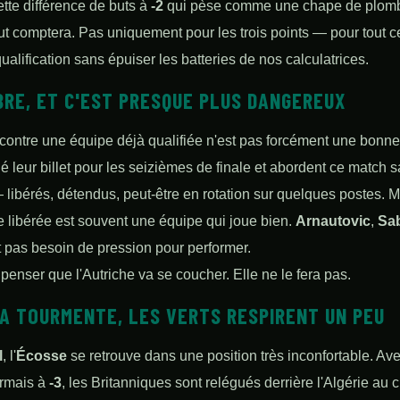
tte différence de buts à
-2
qui pèse comme une chape de plomb 
t comptera. Pas uniquement pour les trois points — pour tout c
qualification sans épuiser les batteries de nos calculatrices.
BRE, ET C'EST PRESQUE PLUS DANGEREUX
contre une équipe déjà qualifiée n'est pas forcément une bonne
é leur billet pour les seizièmes de finale et abordent ce match 
— libérés, détendus, peut-être en rotation sur quelques postes. M
 libérée est souvent une équipe qui joue bien.
Arnautovic
,
Sab
 pas besoin de pression pour performer.
penser que l'Autriche va se coucher. Elle ne le fera pas.
A TOURMENTE, LES VERTS RESPIRENT UN PEU
l
, l'
Écosse
se retrouve dans une position très inconfortable. Av
ormais à
-3
, les Britanniques sont relégués derrière l'Algérie au