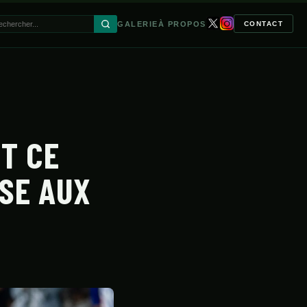
GALERIE
À PROPOS
CONTACT
🔍
T CE
RSE AUX