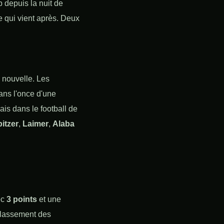
depuis la nuit de
e qui vient après. Deux
 nouvelle. Les
sans l'once d'une
ais dans le football de
itzer
,
Laimer
,
Alaba
ec
3 points
et une
 classement des