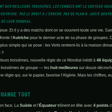
NT DES MEILLEURS TROISIÈMES, LES FENNECS ONT LE COUTEAU SOU
'AUTRICHE. PAS LE DROIT À L'ERREUR, PAS DE PLAN B. JUSTE QUAT
 DE LEUR MONDIAL.
joue. Et il y a des matchs dont on se souvient toute une vie. Sam
fronte l'
Autriche
pour le dernier acte de sa phase de groupes. Der
 plus simple qui se pose : les Verts rentrent-ils à la maison dim
e ?
eurs troisièmes, nouvelle règle de ce Mondial inédit à
48 équi
 troisièmes de groupe — les
huit meilleures
sur douze décrochen
ne règle qui, sur le papier, favorise l'Algérie. Mais les chiffres, 
 CHANGE TOUT
en face. La
Suède
et l'
Équateur
trônent en tête avec
4 points
c