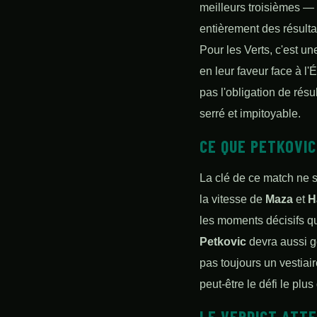
meilleurs troisièmes — 
entièrement des résulta
Pour les Verts, c'est un
en leur faveur face à l
pas l'obligation de résu
serré et impitoyable.
CE QUE PETKOVIC
La clé de ce match ne se
la vitesse de
Maza
et
H
les moments décisifs qu
Petkovic
devra aussi gé
pas toujours un vestiai
peut-être le défi le plu
LE VERDICT ATTE