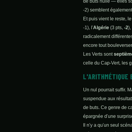
de buts nulle — elles s
-2) semblent également 
Et puis vient le reste,
-1), l'
Algérie
(3 pts,
-2
), 
radicalement différentes
encore tout bouleverser
Les Verts sont
septièm
celle du Cap-Vert, les g
L'ARITHMÉTIQUE 
Un nul pourrait suffir. 
suspendue aux résultat
de buts. Ce genre de ca
épargnée d'une surpris
Il n'y a qu'un seul scén