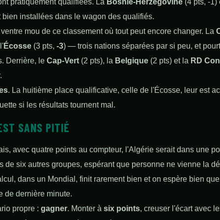
ont pratiquement qualifiées. La
Bosnie-Herzégovine
(4 pts, -1)
bien installées dans le wagon des qualifiés.
 le ventre mou de ce classement où tout peut encore changer. La
l'
Écosse
(3 pts,
-3
) — trois nations séparées par si peu, et pour
. Derrière, le
Cap-Vert
(2 pts), la
Belgique
(2 pts) et la
RD Con
.
es
. La huitième place qualificative, celle de l'Écosse, leur est 
uette si les résultats tournent mal.
EST SANS PITIÉ
Mais, avec quatre points au compteur, l'Algérie serait dans une po
s de six autres groupes, espérant que personne ne vienne la dé
lcul, dans un Mondial, finit rarement bien et on espère bien que 
e de dernière minute.
ario propre :
gagner
. Monter à
six points
, creuser l'écart avec l