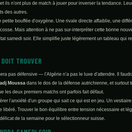
et ils n'ont plus de match à jouer pour inverser la tendance. Le
ts des autres.
e petite bouffée d'oxygène. Une rivale directe affaiblie, une diff
'Écosse. Mais attention à ne pas sur-interpréter cette bonne nou
ltat samedi soir. Elle simplifie juste légèrement un tableau qui r
 DOIT TROUVER
ra pas défensive — l'Algérie n'a pas le luxe d'attendre. Il faudra
adj Moussa
dans le dos de la défense autrichienne, et surtout t
e les deux premiers matchs ont parfois fait défaut.
rer l'anxiété d'un groupe qui sait ce qui est en jeu. Un vestiair
re libéré. Trouver le bon équilibre entre tension nécessaire et 
s délicat de la semaine pour le sélectionneur suisse.
NDRA SAMEDI SOIR