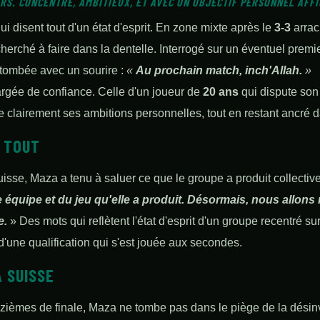
RS. CONCENTRÉ, AMBITIEUX, ET AVEC UN OBJECTIF PERSONNEL AFF
qui disent tout d'un état d'esprit. En zone mixte après le
3-3
arrac
herché à faire dans la dentelle. Interrogé sur un éventuel prem
tombée avec un sourire :
«
Au prochain match, inch'Allah.
»
rgée de confiance. Celle d'un joueur de
20 ans
qui dispute son
clairement ses ambitions personnelles, tout en restant ancré dan
T TOUT
uisse, Maza a tenu à saluer ce que le groupe a produit collectiv
 équipe et du jeu qu'elle a produit. Désormais, nous allons
e.
» Des mots qui reflètent l'état d'esprit d'un groupe recentré sur
d'une qualification qui s'est jouée aux secondes.
A SUISSE
izièmes de finale, Maza ne tombe pas dans le piège de la désin