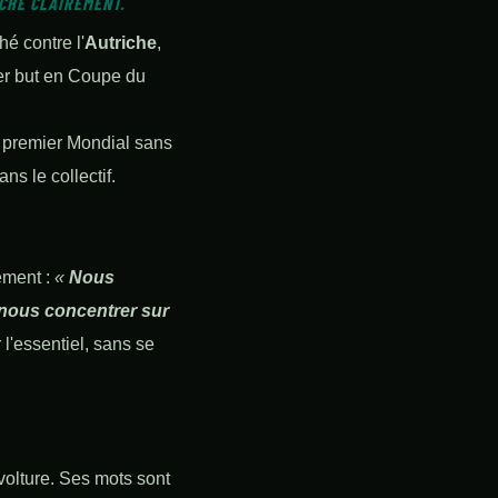
ICHÉ CLAIREMENT.
hé contre l'
Autriche
,
ier but en Coupe du
 premier Mondial sans
s le collectif.
ement :
«
Nous
 nous concentrer sur
 l'essentiel, sans se
volture. Ses mots sont