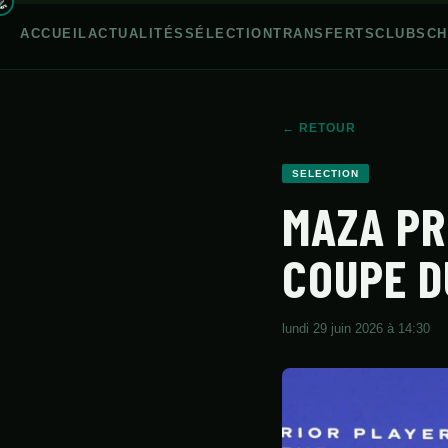
ACCUEIL
ACTUALITÉS
SÉLECTION
TRANSFERTS
CLUBS
CH
← RETOUR
ACCUEIL
SELECTION
MAZA PR
ACTUALITÉS
SÉLECTION
COUPE D
TRANSFERTS
CLUBS
lundi 29 juin 2026 à 14:30
CHAMPIONNAT
JEUNES