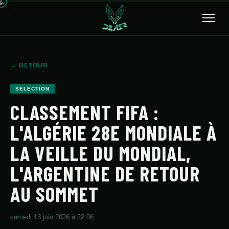
🔍
← RETOUR
ACCUEIL
SELECTION
ACTUALITÉS
CLASSEMENT FIFA :
L'ALGÉRIE 28E MONDIALE À
SÉLECTION
LA VEILLE DU MONDIAL,
TRANSFERTS
L'ARGENTINE DE RETOUR
CLUBS
AU SOMMET
CHAMPIONNAT
JEUNES
samedi 13 juin 2026 à 22:06