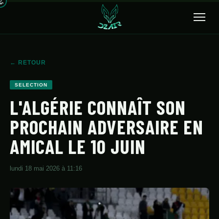
🔍
← RETOUR
ACCUEIL
SELECTION
ACTUALITÉS
L'ALGÉRIE CONNAÎT SON
PROCHAIN ADVERSAIRE EN
SÉLECTION
AMICAL LE 10 JUIN
TRANSFERTS
CLUBS
lundi 18 mai 2026 à 11:16
CHAMPIONNAT
JEUNES