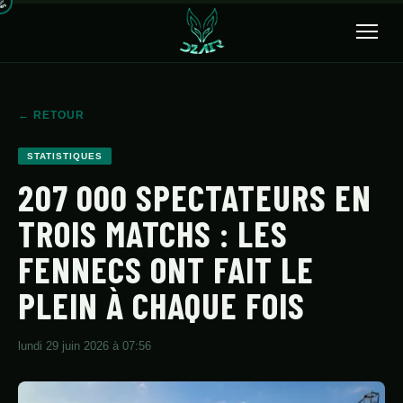
🔍
← RETOUR
ACCUEIL
STATISTIQUES
ACTUALITÉS
207 000 SPECTATEURS EN
TROIS MATCHS : LES
SÉLECTION
FENNECS ONT FAIT LE
TRANSFERTS
PLEIN À CHAQUE FOIS
CLUBS
CHAMPIONNAT
lundi 29 juin 2026 à 07:56
JEUNES