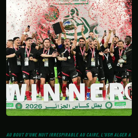
STATISTIQUES
GALERIE
À PROPOS
CONTACT
AU BOUT D'UNE NUIT IRRESPIRABLE AU CAIRE, L'USM ALGER A