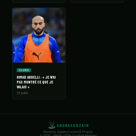
CLUBS
HIMAD ABDELLI : « JE N'AI
PAS MONTRÉ CE QUE JE
VALAIS »
19 juillet
AROBASEDZAIR
Mentions légales
Contact
À Propos
© 2026 · Média 100% Football Algérien