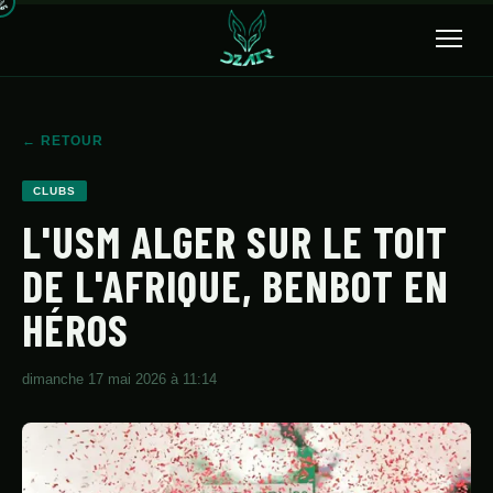
🔍
← RETOUR
ACCUEIL
CLUBS
ACTUALITÉS
L'USM ALGER SUR LE TOIT
DE L'AFRIQUE, BENBOT EN
SÉLECTION
HÉROS
TRANSFERTS
CLUBS
dimanche 17 mai 2026 à 11:14
CHAMPIONNAT
JEUNES