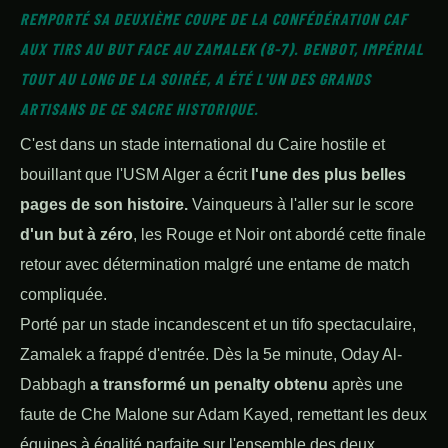
REMPORTÉ SA DEUXIÈME COUPE DE LA CONFÉDÉRATION CAF
AUX TIRS AU BUT FACE AU ZAMALEK (8-7). BENBOT, IMPÉRIAL
TOUT AU LONG DE LA SOIRÉE, A ÉTÉ L'UN DES GRANDS
ARTISANS DE CE SACRE HISTORIQUE.
C'est dans un stade international du Caire hostile et
bouillant que l'USM Alger a écrit
l'une des plus belles
pages de son histoire.
Vainqueurs à l'aller sur le score
d'un but à zéro
, les Rouge et Noir ont abordé cette finale
retour avec détermination malgré une entame de match
compliquée.
Porté par un stade incandescent et un tifo spectaculaire,
Zamalek a frappé d'entrée. Dès la 5e minute, Oday Al-
Dabbagh
a transformé un penalty obtenu
après une
faute de Che Malone sur Adam Kayed, remettant les deux
équipes à égalité parfaite sur l'ensemble des deux