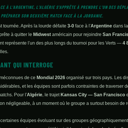
ACE À L'ARGENTINE, L'ALGÉRIE S'APPRÊTE À PRENDRE L'UN DES DÉP
 PRÉPARER SON DEUXIÈME MATCH FACE À LA JORDANIE.
 tournée. Après la lourde défaite
3-0
face à l'
Argentine
dans la
rête à quitter le
Midwest
américain pour rejoindre
San Franci
t représente l'un des plus longs du tournoi pour les Verts —
4 
lles.
ANT QUI INTERROGE
és méconnues de ce
Mondial 2026
organisé sur trois pays. Les dis
dérables, et les équipes sont parfois contraintes de traverser d
atchs. Pour l'
Algérie
, le trajet
Kansas City — San Francisco
e
 non négligeable, à un moment où le groupe a surtout besoin de
, certaines équipes évoluant sur des groupes géographiquement 