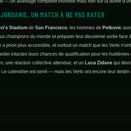
te — un avantage compétitif invisible mais réel sur la durée d'un
 JORDANIE, UN MATCH À NE PAS RATER
vi's Stadium
de
San Francisco
, les hommes de
Petkovic
auro
 aux champions du monde et préparer leur deuxième sortie face 
a priori plus accessible, et surtout un match que les Verts n'ont
rder intactes leurs chances de qualification pour les huitièmes 
, une réaction collective attendue, et un
Luca Zidane
qui devr
 Le calendrier est serré — mais les Verts ont encore leur destin 