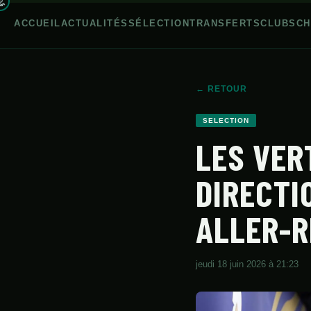
ACCUEIL
ACTUALITÉS
SÉLECTION
TRANSFERTS
CLUBS
CH
← RETOUR
ACCUEIL
SELECTION
LES VER
ACTUALITÉS
SÉLECTION
DIRECTI
TRANSFERTS
ALLER-
CLUBS
CHAMPIONNAT
jeudi 18 juin 2026 à 21:23
JEUNES