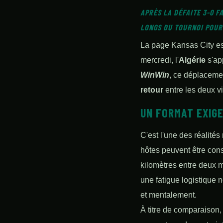
APRÈS LA DÉFAITE 3-0 F
LONGS DU TOURNOI POUR
La page Kansas City est
mercredi, l'
Algérie
s'app
WinWin
, ce déplacemen
retour
entre les deux vi
UN FORMAT EXIGE
C'est l'une des réalit
hôtes peuvent être consi
kilomètres entre deux m
une fatigue logistique
et mentalement.
À titre de comparaison