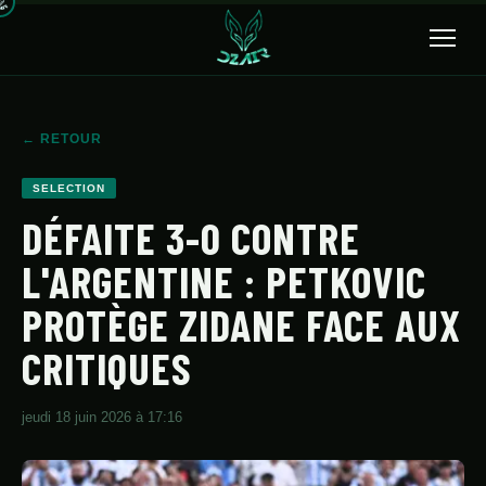
🔍
← RETOUR
ACCUEIL
SELECTION
ACTUALITÉS
DÉFAITE 3-0 CONTRE
L'ARGENTINE : PETKOVIC
SÉLECTION
PROTÈGE ZIDANE FACE AUX
TRANSFERTS
CRITIQUES
CLUBS
CHAMPIONNAT
jeudi 18 juin 2026 à 17:16
JEUNES