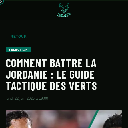
🔍
← RETOUR
ACCUEIL
SELECTION
ACTUALITÉS
COMMENT BATTRE LA
JORDANIE : LE GUIDE
SÉLECTION
TACTIQUE DES VERTS
TRANSFERTS
CLUBS
lundi 22 juin 2026 à 19:00
CHAMPIONNAT
JEUNES