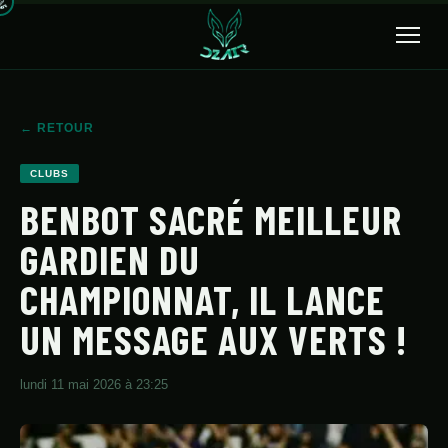
🔍
← RETOUR
ACCUEIL
CLUBS
ACTUALITÉS
BENBOT SACRÉ MEILLEUR
GARDIEN DU
SÉLECTION
CHAMPIONNAT, IL LANCE
TRANSFERTS
UN MESSAGE AUX VERTS !
CLUBS
CHAMPIONNAT
lundi 11 mai 2026 à 23:25
JEUNES