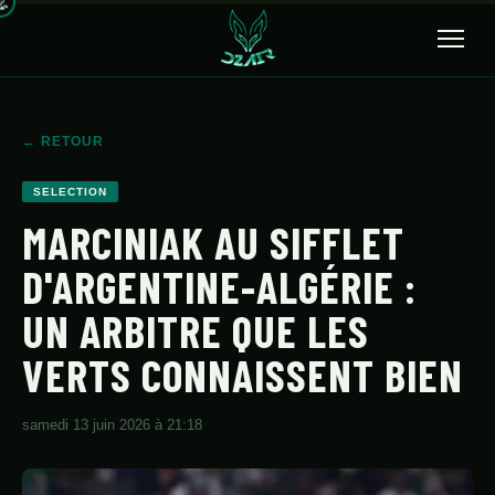
🔍
← RETOUR
ACCUEIL
SELECTION
ACTUALITÉS
MARCINIAK AU SIFFLET
D'ARGENTINE-ALGÉRIE :
SÉLECTION
UN ARBITRE QUE LES
TRANSFERTS
VERTS CONNAISSENT BIEN
CLUBS
CHAMPIONNAT
samedi 13 juin 2026 à 21:18
JEUNES