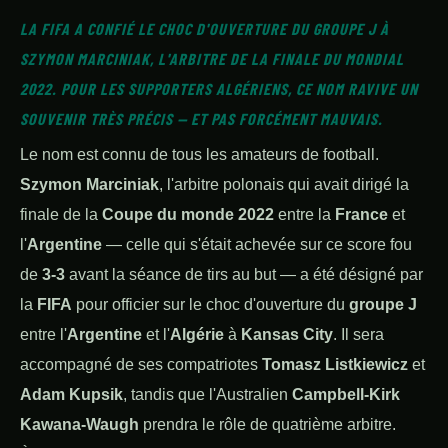
LA FIFA A CONFIÉ LE CHOC D'OUVERTURE DU GROUPE J À
SZYMON MARCINIAK, L'ARBITRE DE LA FINALE DU MONDIAL
2022. POUR LES SUPPORTERS ALGÉRIENS, CE NOM RAVIVE UN
SOUVENIR TRÈS PRÉCIS — ET PAS FORCÉMENT MAUVAIS.
Le nom est connu de tous les amateurs de football.
Szymon Marciniak
, l'arbitre polonais qui avait dirigé la
finale de la
Coupe du monde 2022
entre la
France
et
l'
Argentine
— celle qui s'était achevée sur ce score fou
de
3-3
avant la séance de tirs au but — a été désigné par
la
FIFA
pour officier sur le choc d'ouverture du
groupe J
entre l'
Argentine
et l'
Algérie
à
Kansas City
. Il sera
accompagné de ses compatriotes
Tomasz Listkiewicz
et
Adam Kupsik
, tandis que l'Australien
Campbell-Kirk
Kawana-Waugh
prendra le rôle de quatrième arbitre.