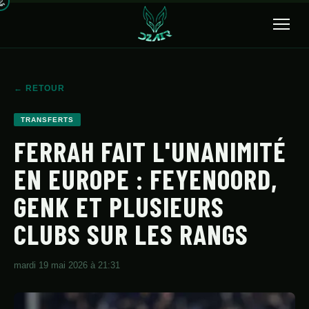
🔍
← RETOUR
ACCUEIL
TRANSFERTS
ACTUALITÉS
FERRAH FAIT L'UNANIMITÉ
EN EUROPE : FEYENOORD,
SÉLECTION
GENK ET PLUSIEURS
TRANSFERTS
CLUBS SUR LES RANGS
CLUBS
CHAMPIONNAT
mardi 19 mai 2026 à 21:31
JEUNES