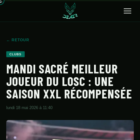
🔍
← RETOUR
ACCUEIL
CLUBS
ACTUALITÉS
MANDI SACRÉ MEILLEUR
JOUEUR DU LOSC : UNE
SÉLECTION
SAISON XXL RÉCOMPENSÉE
TRANSFERTS
CLUBS
lundi 18 mai 2026 à 11:40
CHAMPIONNAT
JEUNES