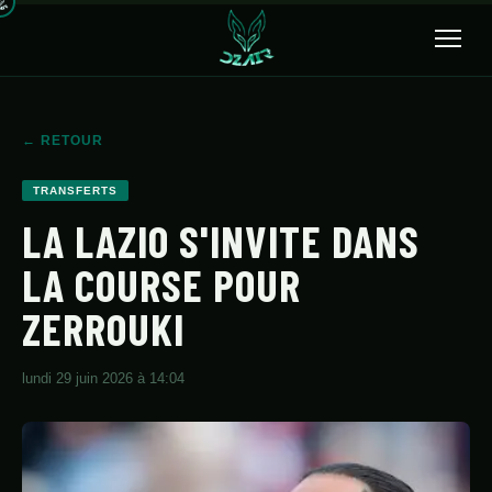
🔍
← RETOUR
ACCUEIL
TRANSFERTS
ACTUALITÉS
LA LAZIO S'INVITE DANS
LA COURSE POUR
SÉLECTION
ZERROUKI
TRANSFERTS
CLUBS
lundi 29 juin 2026 à 14:04
CHAMPIONNAT
JEUNES