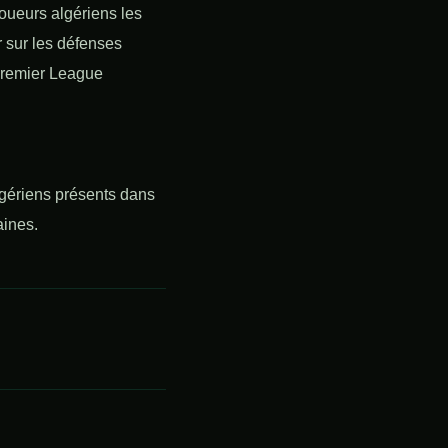
oueurs algériens les
r sur les défenses
 Premier League
algériens présents dans
aines.