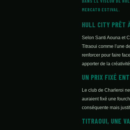
DANS LE VISEUR DE HUL
MERCATO ESTIVAL.
HULL CITY PRÊT 
Selon Santi Aouna et C
Titraoui comme l'une de 
renforcer pour faire face
apporter de la créativit
UN PRIX FIXÉ ENT
Le club de Charleroi ne
auraient fixé une fourc
conséquente mais justi
TITRAOUI, UNE V