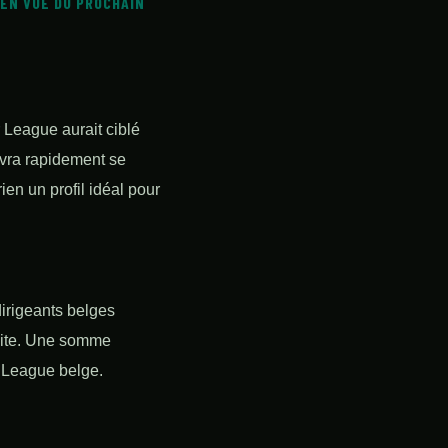
 EN VUE DU PROCHAIN
League aurait ciblé
devra rapidement se
rien un profil idéal pour
dirigeants belges
épite. Une somme
o League belge.