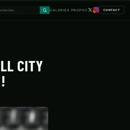
GALERIE
À PROPOS
CONTACT
🔍
ULL CITY
!