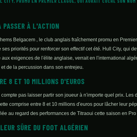
L CITY, PROMU EN PREMIER LEAGUE, QUI AURAIT COCHÉ SON NOM
À PASSER À L'ACTION
hems Belgacem , le club anglais fraîchement promu en Premier 
ses priorités pour renforcer son effectif cet été. Hull City, qui 
 aux exigences de l'élite anglaise, verrait en l'international algé
é et de la percussion dans son entrejeu.
RE 8 ET 10 MILLIONS D'EUROS
 compte pas laisser partir son joueur à n'importe quel prix. Les 
hette comprise entre 8 et 10 millions d'euros pour lâcher leur p
fiée au regard des performances de Titraoui cette saison en Pr
ALEUR SÛRE DU FOOT ALGÉRIEN