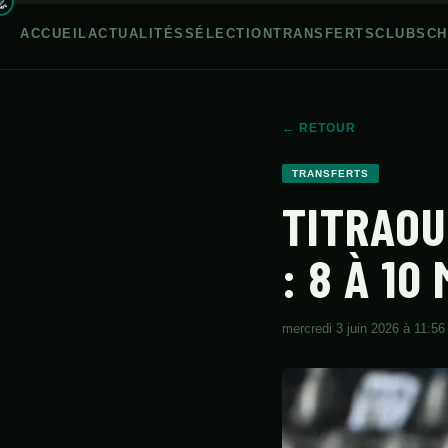
ACCUEIL
ACTUALITÉS
SÉLECTION
TRANSFERTS
CLUBS
CH
← RETOUR
ACCUEIL
TRANSFERTS
TITRAOU
ACTUALITÉS
SÉLECTION
: 8 À 10
TRANSFERTS
CLUBS
mercredi 3 juin 2026 à 11:56
CHAMPIONNAT
JEUNES