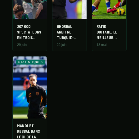
STATISTIQUES
GALERIE
À PROPOS
207 000
GHORBAL
RAFIK
SPECTATEURS
ARBITRE
GUITANE, LE
EN TROIS
TURQUIE-
MEILLEUR
CONTACT
MATCHS : LES
ÉTATS-UNIS :
DRIBBLEUR DE
29 juin
22 juin
18 mai
FENNECS ONT
UNE
PRIMEIRA LIGA
FAIT LE PLEIN
DEUXIÈME
POUR LA
À CHAQUE FOIS
MISSION DE
DEUXIÈME
STATISTIQUES
PRESTIGE AU
FOIS
MONDIAL
MANDI ET
KEBBAL DANS
LE XI DE LA