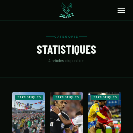
🔍
CATÉGORIE
STATISTIQUES
ACCUEIL
ACTUALITÉS
4
article
s
disponible
s
SÉLECTION
TRANSFERTS
CLUBS
STATISTIQUES
STATISTIQUES
STATISTIQUES
CHAMPIONNAT
JEUNES