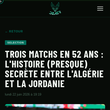
🔍
← RETOUR
ACCUEIL
SELECTION
ACTUALITÉS
TROIS MATCHS EN 52 ANS :
L'HISTOIRE (PRESQUE)
SÉLECTION
SECRÈTE ENTRE L'ALGÉRIE
TRANSFERTS
ET LA JORDANIE
CLUBS
CHAMPIONNAT
lundi 22 juin 2026 à 19:19
JEUNES