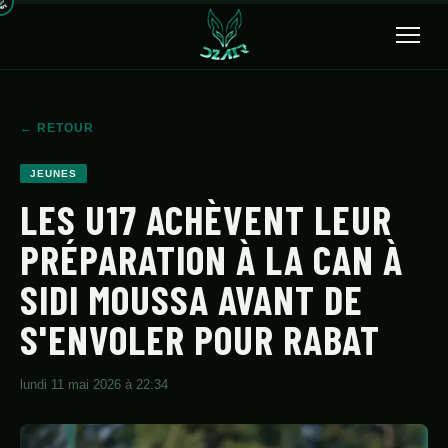
🔍
← RETOUR
ACCUEIL
JEUNES
ACTUALITÉS
LES U17 ACHÈVENT LEUR
PRÉPARATION À LA CAN À
SÉLECTION
SIDI MOUSSA AVANT DE
TRANSFERTS
S'ENVOLER POUR RABAT
CLUBS
CHAMPIONNAT
lundi 11 mai 2026 à 22:34
JEUNES